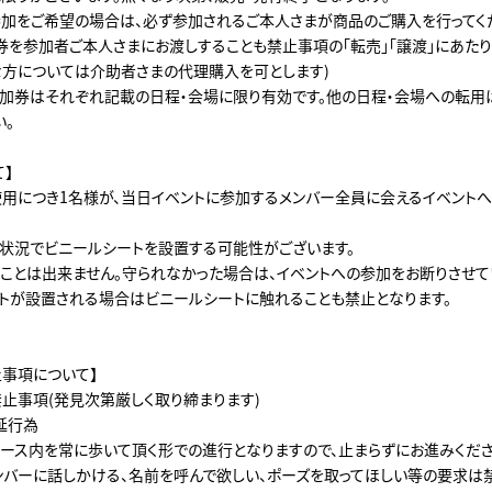
加をご希望の場合は、必ず参加されるご本人さまが商品のご購入を行ってく
券を参加者ご本人さまにお渡しすることも禁止事項の「転売」「譲渡」にあたりま
方については介助者さまの代理購入を可とします)
加券はそれぞれ記載の日程・会場に限り有効です。他の日程・会場への転用
い。
】
使用につき1名様が、当日イベントに参加するメンバー全員に会えるイベントへ
状況でビニールシートを設置する可能性がございます。
ことは出来ません。守られなかった場合は、イベントへの参加をお断りさせて
トが設置される場合はビニールシートに触れることも禁止となります。
止事項について】
止事項(発見次第厳しく取り締まります)
延行為
ース内を常に歩いて頂く形での進行となりますので、止まらずにお進みくださ
ンバーに話しかける、名前を呼んで欲しい、ポーズを取ってほしい等の要求