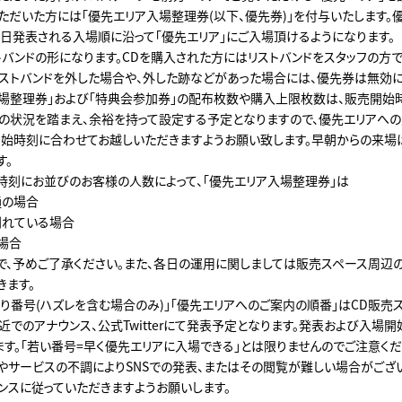
いただいた方には「優先エリア入場整理券(以下、優先券)」を付与いたします。
当日発表される入場順に沿って「優先エリア」にご入場頂けるようになります。
トバンドの形になります。CDを購入された方にはリストバンドをスタッフの方
リストバンドを外した場合や、外した跡などがあった場合には、優先券は無効に
入場整理券」および「特典会参加券」の配布枚数や購入上限枚数は、販売開始
の状況を踏まえ、余裕を持って設定する予定となりますので、優先エリアへ
始時刻に合わせてお越しいただきますようお願い致します。早朝からの来場
す。
時刻にお並びのお客様の人数によって、「優先エリア入場整理券」は
通の場合
別れている場合
場合
で、予めご了承ください。また、各日の運用に関しましては販売スペース周辺
きます。
たり番号(ハズレを含む場合のみ)」「優先エリアへのご案内の順番」はCD販売
近でのアナウンス、公式Twitterにて発表予定となります。発表および入場
ます。「若い番号=早く優先エリアに入場できる」とは限りませんのでご注意くだ
トやサービスの不調によりSNSでの発表、またはその閲覧が難しい場合がござ
ンスに従っていただきますようお願いします。