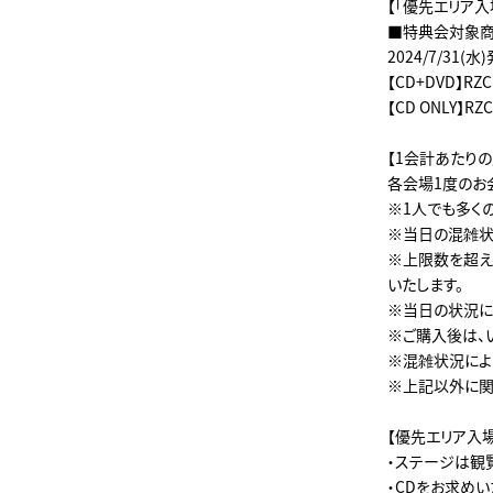
【「優先エリア
■特典会対象
2024/7/31(水
【CD+DVD】RZC
【CD ONLY】RZC
【1会計あたり
各会場1度のお
※1人でも多く
※当日の混雑状
※上限数を超え
いたします。
※当日の状況に
※ご購入後は、
※混雑状況によ
※上記以外に関
【優先エリア入
・ステージは観
・CDをお求め