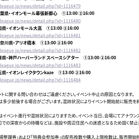
lilleague.jp/news/detail.php?id=1116479
千葉県・イオンモール幕張新都心 ①13:00 ②16:00
lilleague.jp/news/detail.php?id=1116480
知県・イオンモール大高 ①13:00 ②16:00
lilleague.jp/news/detail.php?id=1116481
神奈川県・アリオ橋本 ①13:00 ②16:00
lilleague.jp/news/detail.php?id=1116482
兵庫県・神戸ハーバーランド スペースシアター ①13:00 ②16:00
lilleague.jp/news/detail.php?id=1116483
玉県・イオンレイクタウンkaze ①13:00 ②16:00
lilleague.jp/news/detail.php?id=1116484
ントに関する問い合わせはご遠慮ください。イベント中止の原因となります。
は多少前後する場合がございます。混雑状況によりイベント開始前に販売を
はイベント進行や混雑状況によりますため、イベント当日、会場にてアナウンス
辺での深夜からの待機などは、施設や周辺住民への迷惑となるため固く禁止
入場整理券」および「特典会参加券」の配布枚数や購入上限枚数は、販売開始