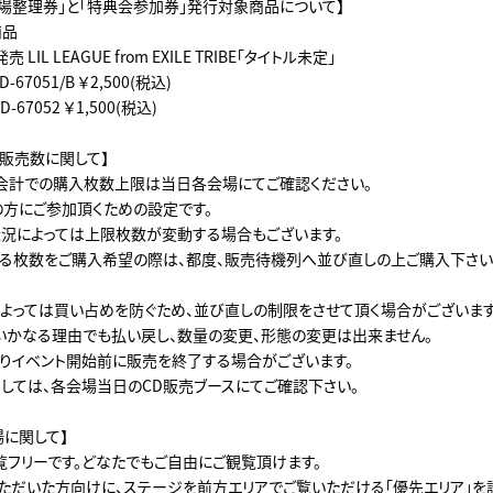
入場整理券」と「特典会参加券」発行対象商品について】
商品
)発売 LIL LEAGUE from EXILE TRIBE「タイトル未定」
D-67051/B ￥2,500(税込)
D-67052 ￥1,500(税込)
の販売数に関して】
会計での購入枚数上限は当日各会場にてご確認ください。
の方にご参加頂くための設定です。
況によっては上限枚数が変動する場合もございます。
る枚数をご購入希望の際は、都度、販売待機列へ並び直しの上ご購入下さい
よっては買い占めを防ぐため、並び直しの制限をさせて頂く場合がございます
いかなる理由でも払い戻し、数量の変更、形態の変更は出来ません。
りイベント開始前に販売を終了する場合がございます。
しては、各会場当日のCD販売ブースにてご確認下さい。
場に関して】
覧フリーです。どなたでもご自由にご観覧頂けます。
いただいた方向けに、ステージを前方エリアでご覧いただける「優先エリア」を