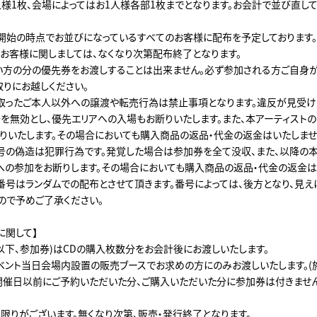
人様1枚、会場によってはお1人様各部1枚までとなります。お会計で並び直し
開始の時点でお並びになっているすべてのお客様に配布を予定しております
たお客様に関しましては、なくなり次第配布終了となります。
い方の分の優先券をお渡しすることは出来ません。必ず参加される方ご自身
取りにお越しください。
取ったご本人以外への譲渡や転売行為は禁止事項となります。違反が見受
を無効とし、優先エリアへの入場もお断りいたします。また、本アーティストの
りいたします。その場合においても購入商品の返品・代金の返金はいたしませ
号の偽造は犯罪行為です。発覚した場合は参加券を全て没収、また、以降の本
への参加をお断りします。その場合においても購入商品の返品・代金の返金は
番号はランダムでの配布とさせて頂きます。番号によっては、後方となり、見え
ので予めご了承ください。
に関して】
以下、参加券)はCDの購入枚数分をお会計後にお渡しいたします。
ベント当日会場内設置の販売ブースでお求めの方にのみお渡しいたします。(
開催日以前にご予約いただいた分、ご購入いただいた分に参加券は付きませ
限りがございます。無くなり次第、販売・発行終了となります。