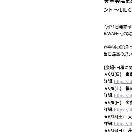
★全会場まとめ
ント ～LIL
7月31日発売予定
RAVAN～』の
各会場の詳細は
当日最高の思い
【会場・日程に関
★6/2(日) 
詳細：
https://
★6/8(土) 福
詳細：
https://
★6/9(日) 広
詳細：
https://
★6/15(土) 
詳細：
https://
★6/16(日) 