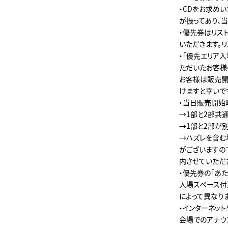
・CDをお求め
が振ってあり、
・優先券はリス
いただきます。
・「優先エリア
ただいたお客様
お客様は販売開
けますと幸いで
・当日販売開始
→1部と2部共
→1部と2部が
→ハズレを含む
がございますの
内させていただ
・優先券の「あ
入場スペース付
によって異なり
・インターネッ
会場でのアナウ