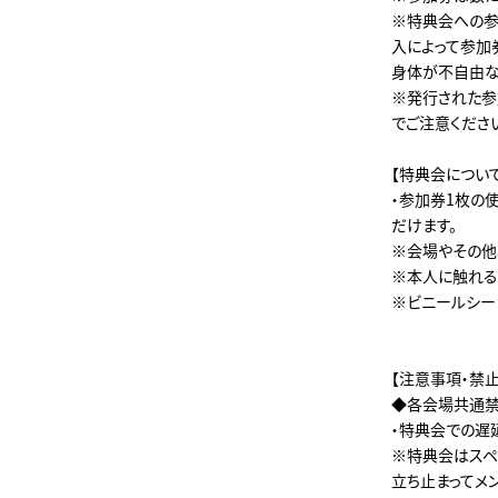
※特典会への参
入によって参加
身体が不自由な
※発行された参
でご注意くださ
【特典会について
・参加券1枚の
だけます。
※会場やその他
※本人に触れる
※ビニールシー
【注意事項・禁
◆各会場共通禁
・特典会での遅
※特典会はスペ
立ち止まってメ