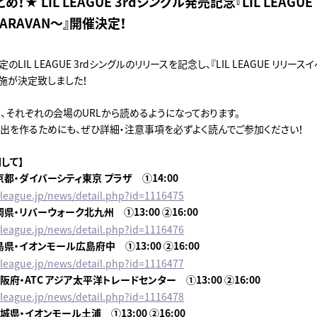
！★ LIL LEAGUE 3rdシングル発売記念『LIL LEAGU
 CARAVAN～』開催決定！
のLIL LEAGUE 3rdシングルのリリースを記念し、『LIL LEAGUE リリースイベ
実施が決定致しました！
、それぞれの会場のURLから読めるようになっております。
出を作るためにも、ぜひ詳細・注意事項を必ずよく読んでご参加ください！
して】
東京都・ダイバーシティ東京 プラザ ①14:00
lilleague.jp/news/detail.php?id=1116475
岡県・リバーウォーク北九州 ①13:00 ②16:00
lilleague.jp/news/detail.php?id=1116476
島県・イオンモール広島府中 ①13:00 ②16:00
lilleague.jp/news/detail.php?id=1116477
大阪府・ATC アジア太平洋トレードセンター ①13:00 ②16:00
lilleague.jp/news/detail.php?id=1116478
茨城県・イオンモール土浦 ①13:00 ②16:00