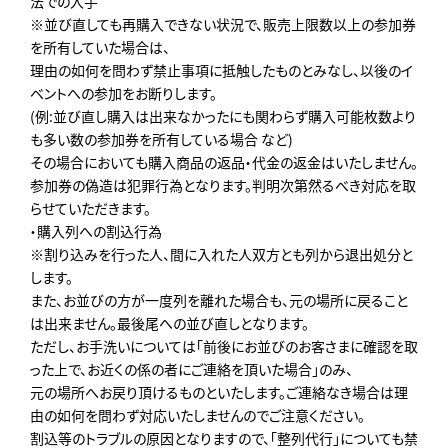
法での入手
※並び直しても再購入できない状況で、販売上限数以上の参加券
を所有していた場合は、
理由の如何を問わず禁止事項に抵触したものとみなし、以後のイ
ベントへの参加をお断りします。
(例:並び直し購入は出来なかったにも関わらず購入可能枚数より
も多い数の参加券を所有している場合 など)
その場合においても購入商品の返品・代金の返金はいたしません。
参加券の偽造は犯罪行為となります。判明次第然るべき対応を取
らせていただきます。
・購入列への割込行為
※割り込みを行った人、間に入れた人双方とも列から退出処分と
します。
また、お並びの方が一度列を離れた場合も、元の場所に戻ること
は出来ません。最後尾への並び直しとなります。
ただし、お手洗いについては「前後にお並びのお客さまに確認を取
った上で、お近くの係の者にご連絡を頂いた場合」のみ、
元の場所へお戻り頂けるものといたします。ご連絡なき場合は理
由の如何を問わず対応いたしませんのでご注意ください。
割込等のトラブルの原因となりますので、「整列代行」についても禁