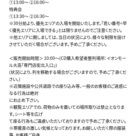
①13:00～ ②16:00～
特典会
①13:30～ ②16:30～
※30分前より、優先エリアの入場を開始いたします。「若い番号=早
く優先エリアに入場できる」とは限りませんのでご注意ください。
※他エリアに関しましては、当日の状況により、様々な制限を設け
させていただく場合がございます。予めご了承ください。
＜販売開始時間＞ 10:00～(CD購入希望者整列場所：イオンモー
ル大高「専門店街北入口」)
(状況により、列を移動する場合がございますので、予めご了承くだ
さい。)
※近隣施設や公共道路での座り込み等、一般のお客様のご迷惑に
なる行為は絶対
にお止め下さい。
※観覧エリアでの、荷物のみを置いての場所取りは禁止となりま
す。シート等を広げ
て座る行為もご遠慮いただいておりますので予めご了承ください。
※寒暖差の激しい気候となっております。お越しいただく際の服装
等、お客様ご自身