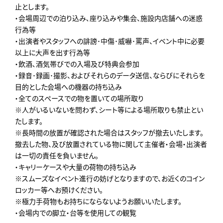
止とします。
・会場周辺での泊り込み､座り込みや集会、施設内店舗への迷惑
行為等
・出演者やスタッフへの誹謗･中傷･威嚇･罵声、イベント中に必要
以上に大声を出す行為等
・飲酒､酒気帯びでの入場及び特典会参加
・録音･録画･撮影、およびそれらのデータ送信、ならびにそれらを
目的とした会場への機器の持ち込み
・全てのスペースでの物を置いての場所取り
※人がいるいないを問わず、シート等による場所取りも禁止とい
たします。
※長時間の放置が確認された場合はスタッフが撤去いたします。
撤去した物、及び放置されている物に関して主催者・会場・出演者
は一切の責任を負いません。
・キャリーケースや大量の荷物の持ち込み
※スムーズなイベント進行の妨げとなりますので、お近くのコイン
ロッカー等へお預けください。
※極力手荷物もお持ちにならないようお願いいたします。
・会場内での脚立・台等を使用しての観覧