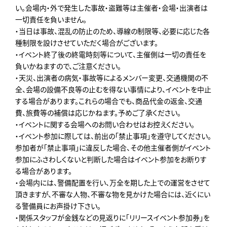
い。会場内・外で発生した事故・盗難等は主催者・会場・出演者は
一切責任を負いません。
・当日は事故、混乱の防止のため、導線の制限等、必要に応じた各
種制限を設けさせていただく場合がございます。
・イベント終了後の終電時刻等について、主催側は一切の責任を
負いかねますので、ご注意ください。
・天災、出演者の病気・事故等によるメンバー変更、交通機関の不
全、会場の設備不良等の止むを得ない事情により、イベントを中止
する場合があります。これらの場合でも、商品代金の返金、交通
費、旅費等の補償は応じかねます。予めご了承ください。
・イベントに関する会場へのお問い合わせはお控えください。
・イベント参加に際しては、前出の「禁止事項」を遵守してください。
参加者が「禁止事項」に違反した場合、その他主催者側がイベント
参加にふさわしくないと判断した場合はイベント参加をお断りす
る場合があります。
・会場内には、警備配置を行い、万全を期した上での運営をさせて
頂きますが、不審な人物、不審な物を見かけた場合には、近くにい
る警備員にお声掛け下さい。
・関係スタッフが金銭などの見返りに「リリースイベント参加券」を