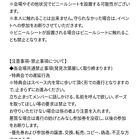
※会場やその他状況でビニールシートを設置する可能性がござい
ます。
※本人に触れることは出来ません。守られなかった場合は、イベン
トへの参加をお断りさせていただきます。
※ビニールシートが設置される場合はビニールシートに触れるこ
とも禁止となります。
【注意事項・禁止事項について】
◆各会場共通禁止事項(発見次第厳しく取り締まります)
・特典会での遅延行為
※特典会はスペース内を常に歩いて頂く形での進行となりますの
で、止まらずにお進みください。
立ち止まってメンバーに話しかける、名前を呼んで欲しい、ポーズ
を取ってほしい等の要求は禁止です。
お守りいただけない場合は係の者より注意を入れます。
悪質な場合は進行の妨げとみなし参加券を没収し、以後の参加
をお断りします。
・優先券および参加券の譲渡、交換、転売､コピー､偽造、不正な方