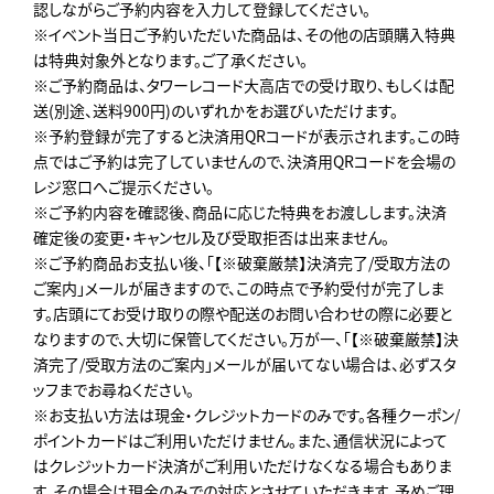
認しながらご予約内容を入力して登録してください。
※イベント当日ご予約いただいた商品は、その他の店頭購入特典
は特典対象外となります。ご了承ください。
※ご予約商品は、タワーレコード大高店での受け取り、もしくは配
送(別途、送料900円)のいずれかをお選びいただけます。
※予約登録が完了すると決済用QRコードが表示されます。この時
点ではご予約は完了していませんので、決済用QRコードを会場の
レジ窓口へご提示ください。
※ご予約内容を確認後、商品に応じた特典をお渡しします。決済
確定後の変更・キャンセル及び受取拒否は出来ません。
※ご予約商品お支払い後、「【※破棄厳禁】決済完了/受取方法の
ご案内」メールが届きますので、この時点で予約受付が完了しま
す。店頭にてお受け取りの際や配送のお問い合わせの際に必要と
なりますので、大切に保管してください。万が一、「【※破棄厳禁】決
済完了/受取方法のご案内」メールが届いてない場合は、必ずスタ
ッフまでお尋ねください。
※お支払い方法は現金・クレジットカードのみです。各種クーポン/
ポイントカードはご利用いただけません。また、通信状況によって
はクレジットカード決済がご利用いただけなくなる場合もありま
す。その場合は現金のみでの対応とさせていただきます。予めご理