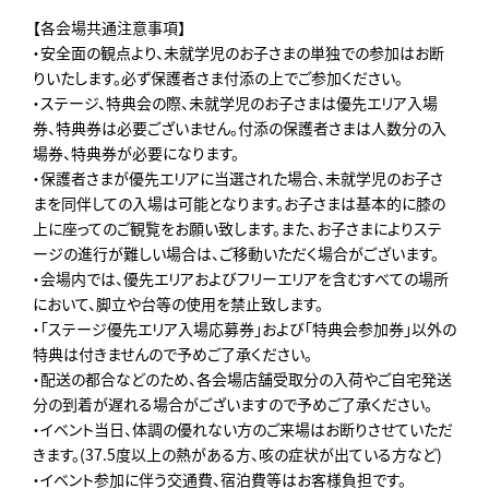
【各会場共通注意事項】
・安全面の観点より、未就学児のお子さまの単独での参加はお断
りいたします。必ず保護者さま付添の上でご参加ください。
・ステージ、特典会の際、未就学児のお子さまは優先エリア入場
券、特典券は必要ございません。付添の保護者さまは人数分の入
場券、特典券が必要になります。
・保護者さまが優先エリアに当選された場合、未就学児のお子さ
まを同伴しての入場は可能となります。お子さまは基本的に膝の
上に座ってのご観覧をお願い致します。また、お子さまによりステ
ージの進行が難しい場合は、ご移動いただく場合がございます。
・会場内では、優先エリアおよびフリーエリアを含むすべての場所
において、脚立や台等の使用を禁止致します。
・「ステージ優先エリア入場応募券」および「特典会参加券」以外の
特典は付きませんので予めご了承ください。
・配送の都合などのため、各会場店舗受取分の入荷やご自宅発送
分の到着が遅れる場合がございますので予めご了承ください。
・イベント当日、体調の優れない方のご来場はお断りさせていただ
きます。(37.5度以上の熱がある方、咳の症状が出ている方など)
・イベント参加に伴う交通費、宿泊費等はお客様負担です。