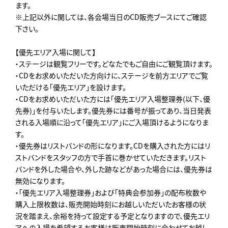
ます。
※上記以外に関しては、各会場当日のCD販売ブースにてご確認
下さい。
【優先エリア入場に関して】
・ステージは観覧フリーです。どなたでもご自由にご観覧頂けます。
・CDをお求めいただいた方向けに、ステージを前方エリアでご覧
いただける「優先エリア」を設けます。
・CDをお求めいただいた方には「優先エリア入場整理券(以下、優
先券)」を付与いたします。優先券には番号が振ってあり、当日発表
される入場順に沿って「優先エリア」にご入場頂けるようになりま
す。
・優先券はリストバンドの形になります。CDを購入された方にはリ
ストバンドをスタッフの方で手首に巻かせていただきます。リスト
バンドを外した場合や、外した跡などがあった場合には、優先券は
無効になります。
・「優先エリア入場整理券」および「特典会参加券」の配布枚数や
購入上限枚数は、販売開始時刻にお越しいただいたお客様の状
況を踏まえ、余裕を持って設定する予定となりますので、優先エリ
アへの入場を希望するお客様は販売開始時刻に合わせてお越し