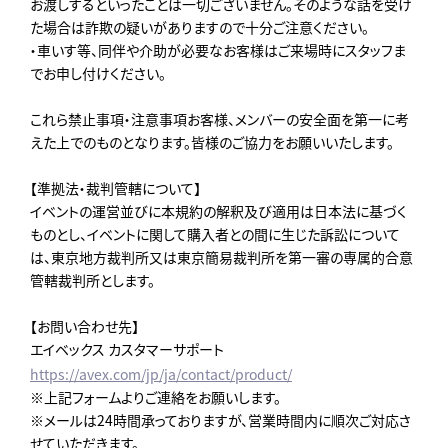
お渡しするといったことは一切ございません。そのような話を受け
た場合は詐欺の疑いがありますので十分ご注意ください。
・車いす等、同伴や介助が必要なお客様はご来場時にスタッフま
でお申し付けください。
これら禁止事項・注意事項お客様、メンバーの安全面を第一に考
えた上でのものとなります。皆様のご協力をお願いいたします。
【準拠法・裁判管轄について】
イベントの運営並びに本規約の解釈及び適用は日本法に基づく
ものとし、イベントに関して購入者との間に生じた訴訟について
は、東京地方裁判所又は東京簡易裁判所を第一審の専属的合意
管轄裁判所とします。
【お問い合わせ先】
エイベックス カスタマーサポート
https://avex.com/jp/ja/contact/product/
※上記フォームよりご連絡をお願いします。
※メールは24時間承っておりますが、営業時間内に順次ご対応さ
せていただきます。