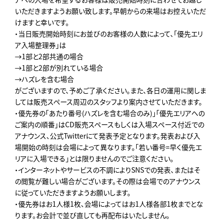
いただきますようお願い致します。早朝からの来場はお控えいただ
けますと幸いです。
・当日販売開始時刻にお並びのお客様の人数によって、「優先エリ
ア入場整理券」は
→1部と2部共通の場合
→1部と2部が別れている場合
→ハズレを含む場合
がございますので、予めご了承ください。また、各日の運用に関しま
しては販売スペース周辺のスタッフより案内させていただきます。
・優先券の「あたり番号(ハズレを含む場合のみ)」「優先エリアへの
ご案内の順番」はCD販売スペースもしくは入場スペース付近での
アナウンス、公式Twitterにて発表予定となります。発表および入
場開始の時刻は会場によって異なります。「若い番号=早く優先エ
リアに入場できる」とは限りませんのでご注意ください。
・インターネットやサービスの不調によりSNSでの発表、またはそ
の閲覧が難しい場合がございます。その際は会場でのアナウンス
に従っていただきますようお願いします。
・優先券はお1人様1枚、会場によってはお1人様各部1枚までとな
ります。お会計で並び直しても再配布はいたしません。