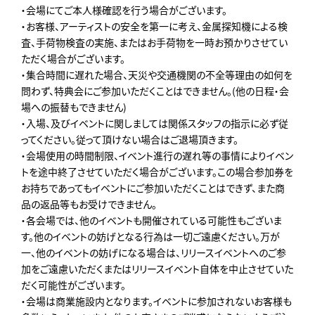
・会場にてご本人様確認を行う場合がございます。
・お客様、アーティストの安全を第一に考え、金属探知機による検
査、手荷物検査の実施、またはお手荷物を一時お預かりさせてい
ただく場合がございます。
・集合時間に遅れた場合、天災や交通機関の不全等理由の如何を
問わず、特典会にご参加いただくことはできません。(他の日程・会
場への振替もできません)
・入場、及びイベントに関しましては関係スタッフの指示に必ず従
ってください。従って頂けない場合はご退場頂きます。
・会場使用の時間制限、イベント進行の遅れ等の事情によりイベン
トを途中終了させていただく場合がございます。この場合参加券を
お持ちであってもイベントにご参加いただくことはできず、また商
品の返品等もお受けできません。
・各会場では、他のイベントも開催されている可能性もございま
す。他のイベントの妨げとなる行為は一切ご遠慮ください。万が
一、他のイベントの妨げになる場合は、リリースイベントへのご参
加をご遠慮いただくまたはリリースイベント自体を中止させていた
だく可能性がございます。
・会場は商業施設内となります。イベントに参加されないお客様も