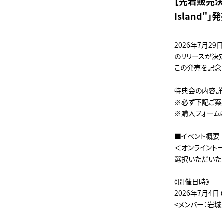
【先着販売決定!
Island
2026年7月29日(
のリリースが決
この発売を記念
特典会の内容詳
※必ず下記ご案
※購入フォーム
■イベント概要
＜オンライント
選択いただいた
《開催日時》
2026年7月4日
<メンバー：岩