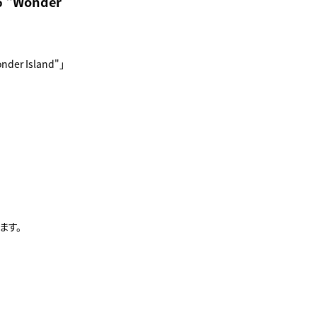
 "Wonder
er Island"」
ます。