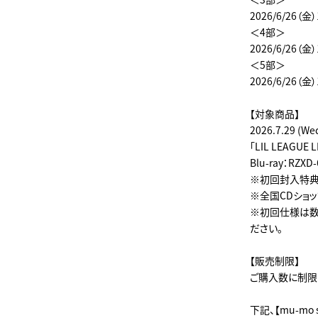
2026/6/26（金）
＜4部＞
2026/6/26（金）
＜5部＞
2026/6/26（金）
【対象商品】
2026.7.29 (We
「LIL LEAGUE L
Blu-ray：RZXD
※初回封入特典
※全国CDショ
※初回仕様は数
ださい。
【販売制限】
ご購入数に制限
下記、【mu-m