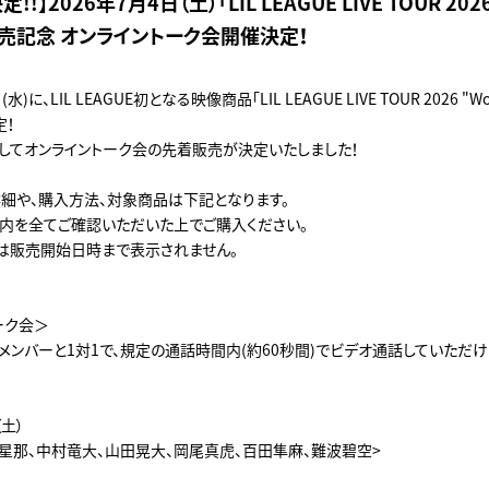
!】2026年7月4日（土）「LIL LEAGUE LIVE TOUR 2026
"」発売記念 オンライントーク会開催決定！
水)に、LIL LEAGUE初となる映像商品「LIL LEAGUE LIVE TOUR 2026 "Wond
定！
してオンライントーク会の先着販売が決定いたしました！
細や、購入方法、対象商品は下記となります。
内を全てご確認いただいた上でご購入ください。
は販売開始日時まで表示されません。
ーク会＞
メンバーと1対1で、規定の通話時間内(約60秒間)でビデオ通話していただけ
（土）
城星那、中村竜大、山田晃大、岡尾真虎、百田隼麻、難波碧空>