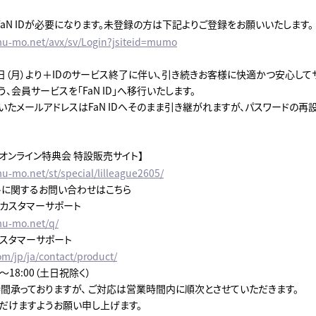
aN IDが必要になります。未登録の方は下記よりご登録をお願いいたします。
mu-mo.net/avx/sv/Login?jsiteid=mumo
月8日（月）より＋IDのサービス終了に伴い、引き続きお客様に快適かつ安心し
、会員サービスを「FaN ID」へ移行いたします。
ていたメールアドレスはFaN IDへそのまま引き継がれますが、パスワードの
op オンライン特典会 特設販売サイト】
u-mo.net/st/special/lilleague2605/
トに関するお問い合わせはこちら
プカスタマーサポート
mu-mo.net/q/
カスタマーサポート
om/jp/ja/contact/product/
0～18:00（土日祝除く）
時間承っておりますが、 ご対応は営業時間内に順次とさせていただきます。
だけますようお願い申し上げます。