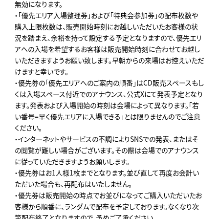
無効になります。
・「優先エリア入場整理券」および「特典会参加券」の配布枚数や
購入上限枚数は、販売開始時刻にお越しいただいたお客様の状
況を踏まえ、余裕を持って設定する予定となりますので、優先エリ
アへの入場を希望するお客様は販売開始時刻に合わせてお越し
いただきますようお願い致します。早朝からの来場はお控えいただ
けますと幸いです。
・優先券の「優先エリアへのご案内の順番」はCD販売スペースもし
くは入場スペース付近でのアナウンス、公式Xにて発表予定となり
ます。発表および入場開始の時刻は会場によって異なります。「若
い番号=早く優先エリアに入場できる」とは限りませんのでご注意
ください。
・インターネットやサービスの不調によりSNSでの発表、またはそ
の閲覧が難しい場合がございます。その際は会場でのアナウンス
に従っていただきますようお願いします。
・優先券はお1人様1枚までとなります。並び直して再度お会計い
ただいた場合も、再配布はいたしません。
・優先券は販売開始の時点でお並びになってご購入いただいたお
客様から順番に、ランダムで配布を予定しております。なくなり次
第配布終了となりますので、予めご了承ください。