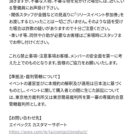
頂きますが、不審な人物、不審な物を見かけた場合には、近くにい
る警備員にお声掛け下さい。
・関係スタッフが金銭などの見返りに「リリースイベント参加券」を
お渡しするといったことは一切ございません。そのような話を受け
た場合は詐欺の疑いがありますので十分ご注意ください。
・車いす等、同伴や介助が必要なお客様はご来場時にスタッフま
でお申し付けください。
これら禁止事項・注意事項お客様、メンバーの安全面を第一に考
えた上でのものとなります。皆様のご協力をお願いいたします。
【準拠法・裁判管轄について】
イベントの運営並びに本規約の解釈及び適用は日本法に基づく
ものとし、イベントに関して購入者との間に生じた訴訟について
は、東京地方裁判所又は東京簡易裁判所を第一審の専属的合意
管轄裁判所とします。
【お問い合わせ先】
エイベックス カスタマーサポート
https://avex.com/jp/ja/contact/product/