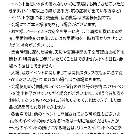
・イベント当日、体調の優れない方のご来場はお断りさせていただ
きます。(37.5度以上の熱がある方、咳の症状が出ている方など)
・イベント参加に伴う交通費、宿泊費等はお客様負担です。
・会場にてご本人様確認を行う場合がございます。
・お客様、アーティストの安全を第一に考え、金属探知機による検
査、手荷物検査の実施、またはお手荷物を一時お預かりさせてい
ただく場合がございます。
・集合時間に遅れた場合、天災や交通機関の不全等理由の如何を
問わず、特典会にご参加いただくことはできません。(他の日程・会
場への振替もできません)
・入場、及びイベントに関しましては関係スタッフの指示に必ず従
ってください。従って頂けない場合はご退場頂きます。
・会場使用の時間制限、イベント進行の遅れ等の事情によりイベン
トを途中終了させていただく場合がございます。この場合参加券を
お持ちであってもイベントにご参加いただくことはできず、また商
品の返品等もお受けできません。
・各会場では、他のイベントも開催されている可能性もございま
す。他のイベントの妨げとなる行為は一切ご遠慮ください。万が
一、他のイベントの妨げになる場合は、リリースイベントへのご参