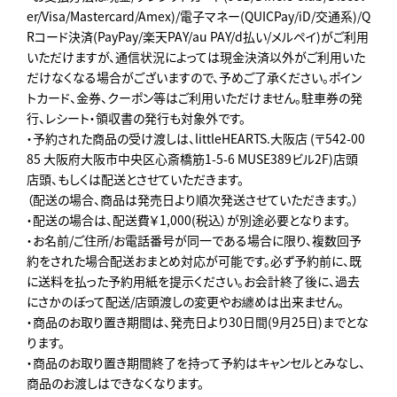
er/Visa/Mastercard/Amex)/電子マネー(QUICPay/iD/交通系)/Q
Rコード決済(PayPay/楽天PAY/au PAY/d払い/メルペイ)がご利用
いただけますが、通信状況によっては現金決済以外がご利用いた
だけなくなる場合がございますので、予めご了承ください。ポイン
トカード、金券、クーポン等はご利用いただけません。駐車券の発
行、レシート・領収書の発行も対象外です。
・予約された商品の受け渡しは、littleHEARTS.大阪店 (〒542-00
85 大阪府大阪市中央区心斎橋筋1-5-6 MUSE389ビル2F)店頭
店頭、もしくは配送とさせていただきます。
（配送の場合、商品は発売日より順次発送させていただきます。）
・配送の場合は、配送費￥1,000(税込）が別途必要となります。
・お名前/ご住所/お電話番号が同一である場合に限り、複数回予
約をされた場合配送おまとめ対応が可能です。必ず予約前に、既
に送料を払った予約用紙を提示ください。お会計終了後に、過去
にさかのぼって配送/店頭渡しの変更やお纏めは出来ません。
・商品のお取り置き期間は、発売日より30日間(9月25日)までとな
ります。
・商品のお取り置き期間終了を持って予約はキャンセルとみなし、
商品のお渡しはできなくなります。