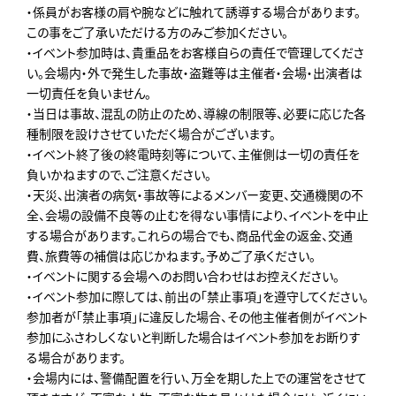
・係員がお客様の肩や腕などに触れて誘導する場合があります。
この事をご了承いただける方のみご参加ください。
・イベント参加時は、貴重品をお客様自らの責任で管理してくださ
い。会場内・外で発生した事故・盗難等は主催者・会場・出演者は
一切責任を負いません。
・当日は事故、混乱の防止のため、導線の制限等、必要に応じた各
種制限を設けさせていただく場合がございます。
・イベント終了後の終電時刻等について、主催側は一切の責任を
負いかねますので、ご注意ください。
・天災、出演者の病気・事故等によるメンバー変更、交通機関の不
全、会場の設備不良等の止むを得ない事情により、イベントを中止
する場合があります。これらの場合でも、商品代金の返金、交通
費、旅費等の補償は応じかねます。予めご了承ください。
・イベントに関する会場へのお問い合わせはお控えください。
・イベント参加に際しては、前出の「禁止事項」を遵守してください。
参加者が「禁止事項」に違反した場合、その他主催者側がイベント
参加にふさわしくないと判断した場合はイベント参加をお断りす
る場合があります。
・会場内には、警備配置を行い、万全を期した上での運営をさせて