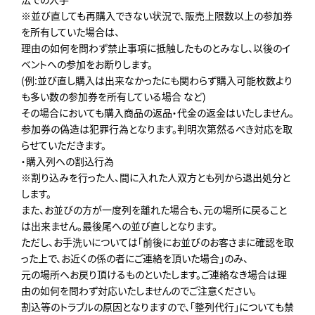
※並び直しても再購入できない状況で、販売上限数以上の参加券
を所有していた場合は、
理由の如何を問わず禁止事項に抵触したものとみなし、以後のイ
ベントへの参加をお断りします。
(例:並び直し購入は出来なかったにも関わらず購入可能枚数より
も多い数の参加券を所有している場合 など)
その場合においても購入商品の返品・代金の返金はいたしません。
参加券の偽造は犯罪行為となります。判明次第然るべき対応を取
らせていただきます。
・購入列への割込行為
※割り込みを行った人、間に入れた人双方とも列から退出処分と
します。
また、お並びの方が一度列を離れた場合も、元の場所に戻ること
は出来ません。最後尾への並び直しとなります。
ただし、お手洗いについては「前後にお並びのお客さまに確認を取
った上で、お近くの係の者にご連絡を頂いた場合」のみ、
元の場所へお戻り頂けるものといたします。ご連絡なき場合は理
由の如何を問わず対応いたしませんのでご注意ください。
割込等のトラブルの原因となりますので、「整列代行」についても禁