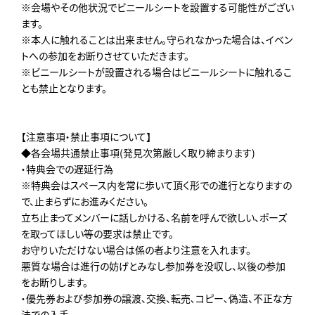
※会場やその他状況でビニールシートを設置する可能性がござい
ます。
※本人に触れることは出来ません。守られなかった場合は、イベン
トへの参加をお断りさせていただきます。
※ビニールシートが設置される場合はビニールシートに触れるこ
とも禁止となります。
【注意事項・禁止事項について】
◆各会場共通禁止事項(発見次第厳しく取り締まります)
・特典会での遅延行為
※特典会はスペース内を常に歩いて頂く形での進行となりますの
で、止まらずにお進みください。
立ち止まってメンバーに話しかける、名前を呼んで欲しい、ポーズ
を取ってほしい等の要求は禁止です。
お守りいただけない場合は係の者より注意を入れます。
悪質な場合は進行の妨げとみなし参加券を没収し、以後の参加
をお断りします。
・優先券および参加券の譲渡、交換、転売､コピー､偽造、不正な方
法での入手