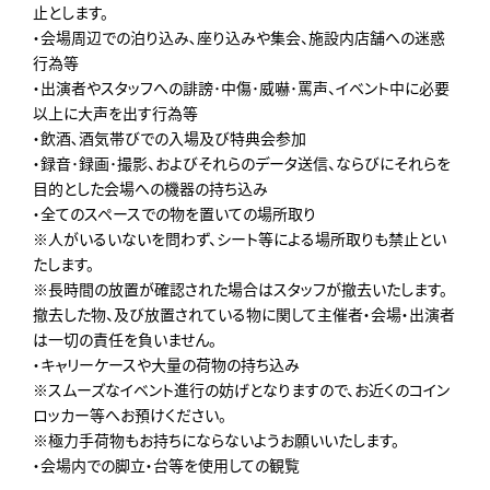
止とします。
・会場周辺での泊り込み､座り込みや集会、施設内店舗への迷惑
行為等
・出演者やスタッフへの誹謗･中傷･威嚇･罵声、イベント中に必要
以上に大声を出す行為等
・飲酒､酒気帯びでの入場及び特典会参加
・録音･録画･撮影、およびそれらのデータ送信、ならびにそれらを
目的とした会場への機器の持ち込み
・全てのスペースでの物を置いての場所取り
※人がいるいないを問わず、シート等による場所取りも禁止とい
たします。
※長時間の放置が確認された場合はスタッフが撤去いたします。
撤去した物、及び放置されている物に関して主催者・会場・出演者
は一切の責任を負いません。
・キャリーケースや大量の荷物の持ち込み
※スムーズなイベント進行の妨げとなりますので、お近くのコイン
ロッカー等へお預けください。
※極力手荷物もお持ちにならないようお願いいたします。
・会場内での脚立・台等を使用しての観覧