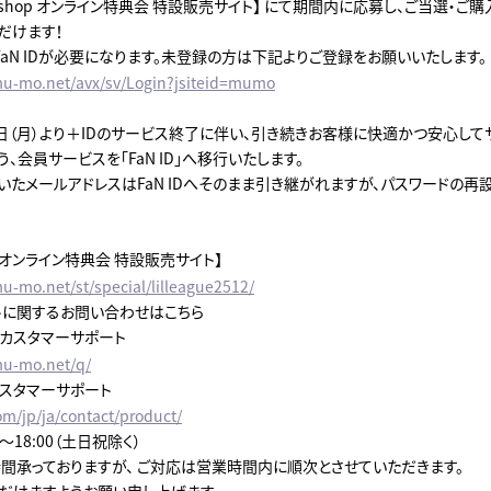
o shop オンライン特典会 特設販売サイト】 にて期間内に応募し、ご当選・ご
だけます！
aN IDが必要になります。未登録の方は下記よりご登録をお願いいたします。
mu-mo.net/avx/sv/Login?jsiteid=mumo
月8日（月）より＋IDのサービス終了に伴い、引き続きお客様に快適かつ安心し
、会員サービスを「FaN ID」へ移行いたします。
ていたメールアドレスはFaN IDへそのまま引き継がれますが、パスワードの
op オンライン特典会 特設販売サイト】
u-mo.net/st/special/lilleague2512/
トに関するお問い合わせはこちら
プカスタマーサポート
mu-mo.net/q/
カスタマーサポート
om/jp/ja/contact/product/
0～18:00（土日祝除く）
時間承っておりますが、 ご対応は営業時間内に順次とさせていただきます。