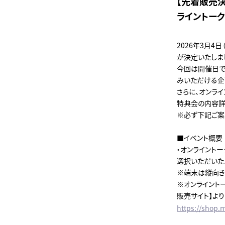
【先着販売決定
ライントー
2026年3月4日
が決定いたしま
今回は開催日で
みいただける企
さらに、オンラ
特典会の内容詳
※必ず下記ご案
■イベント概要
・オンライントー
選択いただいた
※端末は縦向き
※オンライントー
販売サイト】より
https://shop.m