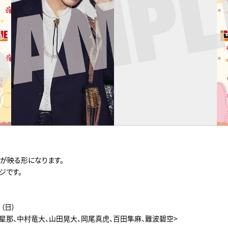
が映る形になります。
ジです。
日（日）
城星那、中村竜大、山田晃大、岡尾真虎、百田隼麻、難波碧空>