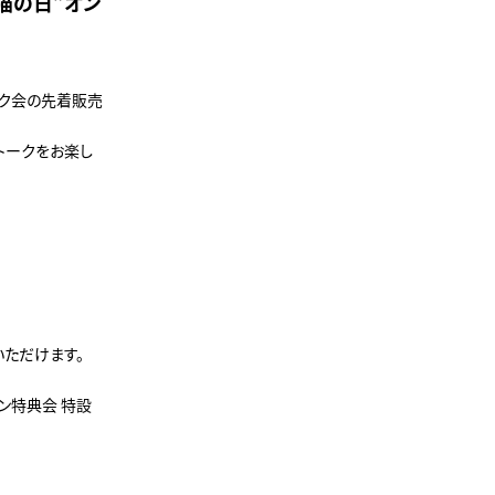
 “猫の日”オン
ントーク会の先着販売
トークをお楽し
いただけます。
イン特典会 特設