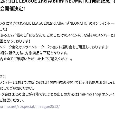
!!】LIL LEAGUE 2nd Album「NEOMATIC」発売記念
ク会開催決定！
（水）に発売されるLIL LEAGUEの2nd Album「NEOMATIC」のオンライ
した！
ある2/22“猫の日”にちなんで、この日だけのスペシャルな装いのメンバーと
画となっております！
イントーク会とオンライントーク＋2ショット撮影会をご用意しております♪
細や、購入方法、対象商品は下記となります。
内を全てご確認いただいた上でご購入ください。
ク会
メンバーと1対1で、規定の通話時間内（約50秒間）でビデオ通話をお楽しみ
にしてご参加ください。
ク会はまとめ出しが可能です。まとめ出しの方法は【mu-mo shop オンラ
ご確認ください。
u-mo.net/st/special/lilleague2512/