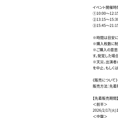
イベント開催時
①10:00～12:
②13:15～15:
③15:45～21:
※時間は目安に
※購入枚数に制
※ご購入の意思
す。発覚した場
※天災、出演者
を中止、もしく
《販売について》
販売方法：先着
【先着販売期間
＜前半＞
2026/2/17(火)
＜中盤＞