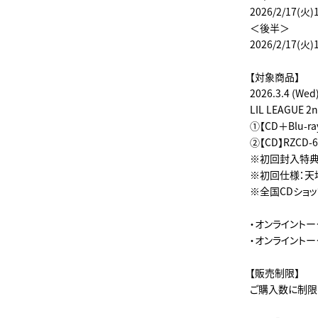
2026/2/17(火)
＜後半＞
2026/2/17(火)
【対象商品】
2026.3.4 (Wed
LIL LEAGUE 2
①【CD＋Blu-ra
②【CD】RZCD-
※初回封入特典：
※初回仕様：天
※全国CDショ
・オンライント
・オンライント
【販売制限】
ご購入数に制限