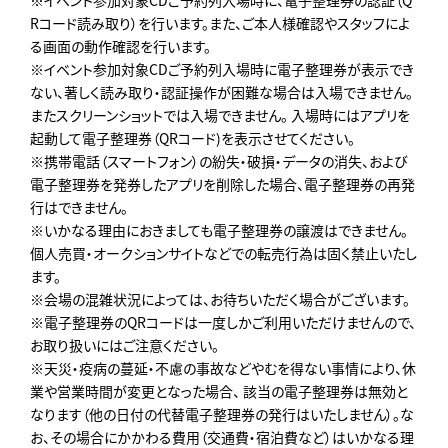
※イベント参加対象CDご予約列入場時に、電子整理券の認証（Q
Rコード読み取り）を行います。また、ご本人様確認やスタッフによ
る画面の動作確認を行います。
※イベント参加対象CDご予約列入場時に電子整理券が表示でき
ない、著しく読み取り・認証操作が困難な場合は入場できません。
またスクリーンショットでは入場できません。 入場時にはアプリを
起動して電子整理券（QRコード)を表示させてください。
※携帯電話（スマートフォン）の紛失・破損・データの消失、および
電子整理券を発券したアプリを削除した場合、電子整理券の再発
行はできません。
※いかなる理由におきましても電子整理券の譲渡はできません。
個人売買・オークションサイトなどでの転売行為は固く禁止いたし
ます。
※会場の混雑状況によっては、お待ちいただく場合がございます。
※電子整理券のQRコードは一度しかご利用いただけませんので、
お取り扱いにはご注意ください。
※天災・疫病の蔓延・不慮の事故などやむを得ない事情により、休
業や営業時間が変更となった場合、 該当の電子整理券は無効と
なります（他の日付の代替電子整理券の発行はいたしません）。な
お、その場合にかかわる費用（交通費・宿泊費など）はいかなる理