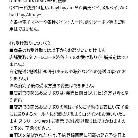
Diners Club、DISCOVER、銀聯
QRコード決済：d払い、PayPay、au PAY、楽天ペイ、メルペイ、WeC
hat Pay、Alipay+
※各種電子マネーや各種ポイントカード、割引クーポン等のご利
用はできません。
《お受け取りについて》
■商品のお受け取りは以下からお選びいただけます。
店舗受取：タワーレコード渋谷店でのお受け取り（店舗指定はでき
ません。）
自宅配送：配送料 900円（ホテルや海外などへの発送は承ってお
りません。）
※決済完了後の受取方法の変更はできません。
■店舗での商品お受け取りは、発売日前日(入荷日)夕方以降とな
ります。
■店舗での商品お受け取りの際は、予めご予約のお支払い完了後
にお送りするメール内に記載のURLよりログインをお願いいたし
ます。スクリーンショットご提示でのお受け取りはできかねますの
で予めご了承ください。
■配送を希望された方は、予約登録画面に記載の発送予定日よ