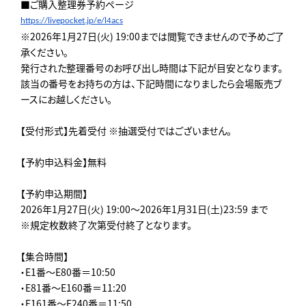
■ご購入整理券予約ページ
https://livepocket.jp/e/
l4acs
※2026年1月27日(火) 19:00までは閲覧できませんので予めご了
承ください。
発行された整理番号のお呼び出し時間は下記が目安となります。
該当の番号をお持ちの方は、下記時間になりましたら会場販売ブ
ースにお越しください。
【受付形式】先着受付 ※抽選受付ではございません。
【予約申込料金】無料
【予約申込期間】
2026年1月27日(火) 19:00～2026年1月31日(土)23:59 まで
※規定枚数終了次第受付終了となります。
【集合時間】
・E1番～E80番＝10:50
・E81番～E160番＝11:20
・E161番～E240番＝11:50