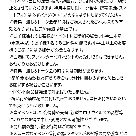
※イベント当日の録音・撮影・録画および、店内での飲食は一切禁
止とさせていただきます。特典手渡し＆トーク会中、携帯電話・スマ
ートフォンは必ずバッグの中に見えないようにしまってください。
※特典手渡し＆トーク会参加券はご購入されたご本人様のみ有
効となります。転売や譲渡は禁止です。
※お子様連れのお客様がイベントにご参加の場合、小学生未満
（未就学児）のお子様１名のみご同伴可能です。小学生以上のお客
様のご参加には参加券が必要となります。
※会場にて、ファンレター・プレゼントのお受け取りはできません。
お預かりもお受けしません。
※特典手渡し＆トーク会の時間には制限があります。
・参加券を複数枚お持ちの場合は、券種に関わらずまとめ出しを
お願いする場合がございます。
・イベント商品は発送の対応はいたしません。
・祝い花や楽屋花の受付は行っておりません。当日お持ちいただい
ても受け取りは致しません。
※当イベントは、社会情勢や天候、新型コロナウイルスの影響等
によりやむを得ず中止・変更となる可能性がございます。
※開店前の整列、徹夜行為はご遠慮ください。
※スムーズなイベント進行の為､スタッフがお客様の肩や腕などに