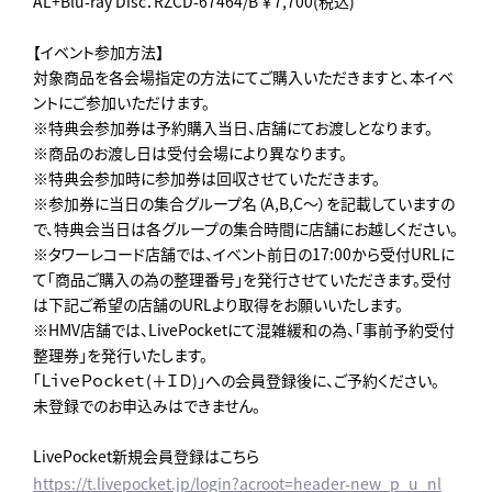
AL+Blu-ray Disc：RZCD-67464/B ￥7,700(税込)
【イベント参加方法】
対象商品を各会場指定の方法にてご購入いただきますと、本イベ
ントにご参加いただけます。
※特典会参加券は予約購入当日、店舗にてお渡しとなります。
※商品のお渡し日は受付会場により異なります。
※特典会参加時に参加券は回収させていただきます。
※参加券に当日の集合グループ名（A,B,C～）を記載していますの
で、特典会当日は各グループの集合時間に店舗にお越しください。
※タワーレコード店舗では、イベント前日の17:00から受付URLに
て「商品ご購入の為の整理番号」を発行させていただきます。受付
は下記ご希望の店舗のURLより取得をお願いいたします。
※HMV店舗では、LivePocketにて混雑緩和の為、「事前予約受付
整理券」を発行いたします。
「ＬｉｖｅＰｏｃｋｅｔ(＋ＩＤ)」への会員登録後に、ご予約ください。
未登録でのお申込みはできません。
LivePocket新規会員登録はこちら
https://t.livepocket.jp/login?acroot=header-new_p_u_nl