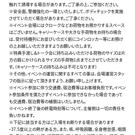
触れて誘導する場合があります。ご了承の上､ご参加ください。
※安全面、警備強化の一環といたしまして、ボディチェックを実施
させていただく場合があります。ご了承ください。
※イベント会場にはクロークなどお荷物をお預かりするスペース
はございません。キャリーケースや大きな手荷物をお持ちの場合
は、受付待機列にお並びいただく前にコインロッカー等にお預け
の上お越しいただきますようお願いいたします。
※特典手渡し＆トーク会に持ち込みいただける荷物のサイズは片
方の肩にかけられるサイズの手荷物1点までとさせていただきま
す。（キャリーケースの持ち込みは不可となります）
※その他、イベントの運営に関するすべての事は、会場運営スタッ
フの指示に従って頂きますよう、お願い申し上げます。
※イベント参加に伴う交通費、宿泊費等はお客様負担です。イベン
ト参加条件を満たさずイベントに参加できなかった場合であって
も交通費、宿泊費等の補償はいたしません。
※イベント終了後の終電時刻等について、主催側は一切の責任を
負いかねます。
※下記に該当する方はご入場をお断りする場合があります
・37.5度以上の熱がある方。また、咳、呼吸困難、全身倦怠感、咽頭